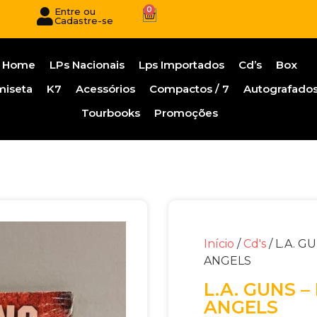
0
Entre ou
Cadastre-se
Home
LPs Nacionais
Lps Importados
Cd’s
Box
miseta
K7
Acessórios
Compactos / 7
Autografado
Tourbooks
Promoções
Início
/
Cd's
/ L.A. G
ANGELS
L.A. GUNS –
ANGELS