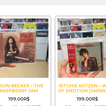
SON BECKER – THE
RITCHIE KOTZEN – 
RASPBERRY JAM
OF EMOTION (JAPAN 
199.00
R$
199.00
R$