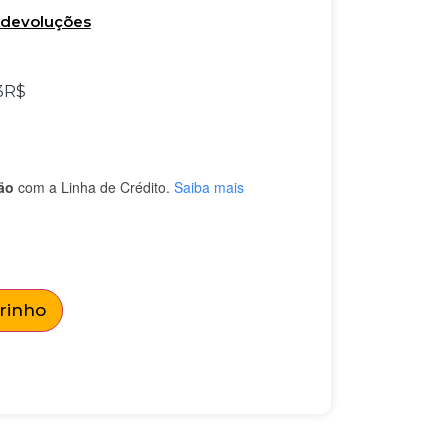
e devoluções
3
R$
ão
com a Linha de Crédito.
Saiba mais
rrinho