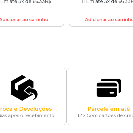
Em até 3x de
66.33
R$
Em até 3x de
66.33
Adicionar ao carrinho
Adicionar ao carrinh
roca e Devoluções
Parcele em até
dias após o recebimento
12 x Com cartões de cré