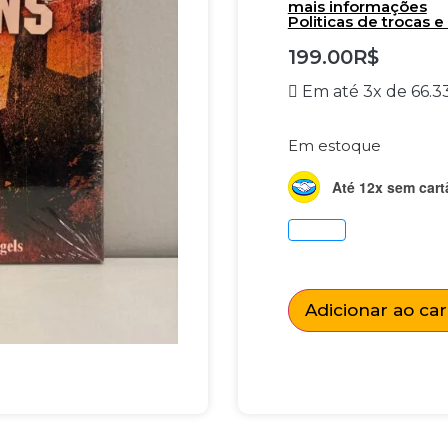
mais informações
Politicas de trocas 
199.00
R$
Em até 3x de
66.3
Em estoque
Até 12x sem cart
Adicionar ao ca