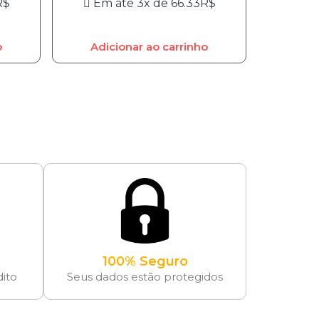
R$
Em até 3x de
66.33
R$
o
Adicionar ao carrinho
100% Seguro
dito
Seus dados estão protegidos