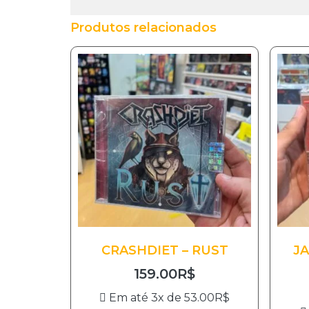
Produtos relacionados
CRASHDIET – RUST
JA
159.00
R$
Em até 3x de
53.00
R$