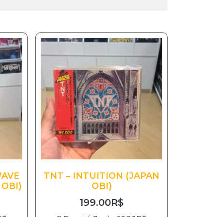
WAVE
TNT – INTUITION (JAPAN
OBI)
OBI)
199.00
R$