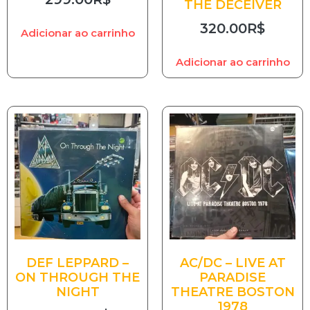
THE DECEIVER
320.00
R$
Adicionar ao carrinho
Adicionar ao carrinho
DEF LEPPARD –
AC/DC – LIVE AT
ON THROUGH THE
PARADISE
NIGHT
THEATRE BOSTON
1978