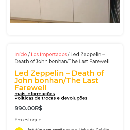
Início
/
Lps Importados
/ Led Zeppelin –
Death of John bonhan/The Last Farewell
Led Zeppelin – Death of
John bonhan/The Last
Farewell
mais informações
Politicas de trocas e devoluções
990.00
R$
Em estoque
Até 12x sem cartão
com a Linha de Crédito.