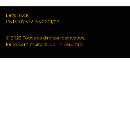
Let’s Rock
CNPJ 07.372.153.0001/09
© 2023 Todos os direitos reservados.
Feito com muito 🤘
por Mikaru Arts