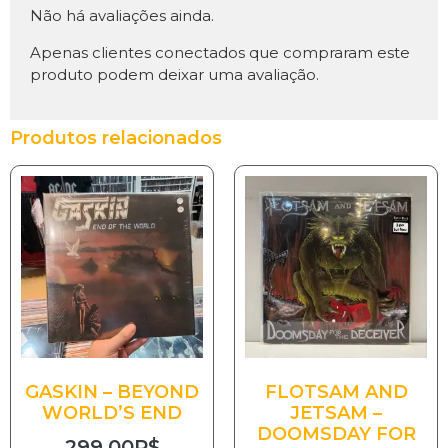
Não há avaliações ainda.
Apenas clientes conectados que compraram este
produto podem deixar uma avaliação.
Produtos relacionados
GASKIN – BEYOND
FLOTSAM AND
WORLD’S END
JETSAM –
DOOMSDAY FOR
299.00
R$