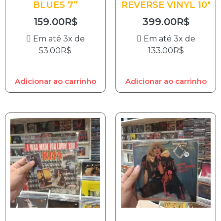
BLUES 7”
REVERSE VINYL 10″
159.00
R$
399.00
R$
Em até 3x de
Em até 3x de
53.00
R$
133.00
R$
Adicionar ao carrinho
Adicionar ao carrinho