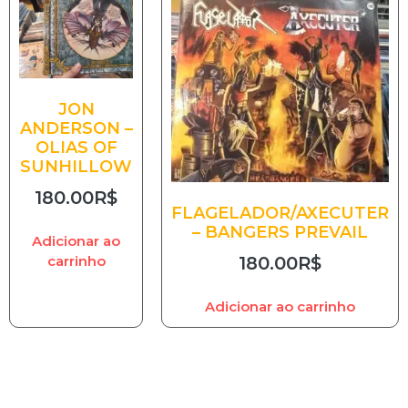
JON
ANDERSON –
OLIAS OF
SUNHILLOW
180.00
R$
FLAGELADOR/AXECUTER
– BANGERS PREVAIL
Adicionar ao
180.00
R$
carrinho
Adicionar ao carrinho