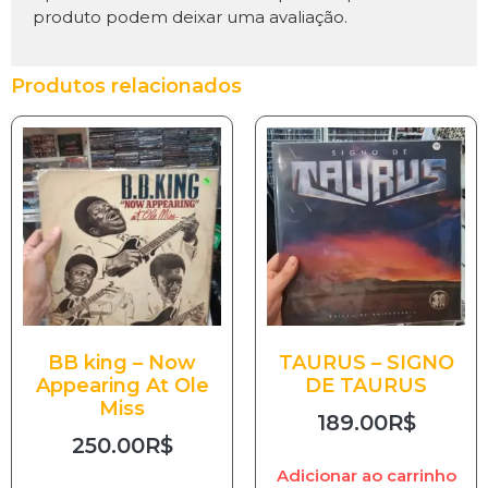
produto podem deixar uma avaliação.
Produtos relacionados
BB king – Now
TAURUS – SIGNO
Appearing At Ole
DE TAURUS
Miss
189.00
R$
250.00
R$
Adicionar ao carrinho