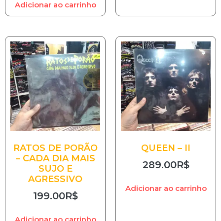
Adicionar ao carrinho
RATOS DE PORÃO
QUEEN – II
– CADA DIA MAIS
289.00
R$
SUJO E
AGRESSIVO
Adicionar ao carrinho
199.00
R$
Adicionar ao carrinho