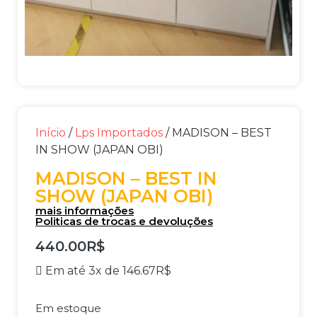
Início
/
Lps Importados
/ MADISON – BEST
IN SHOW (JAPAN OBI)
MADISON – BEST IN
SHOW (JAPAN OBI)
mais informações
Politicas de trocas e devoluções
440.00
R$
Em até 3x de
146.67
R$
Em estoque