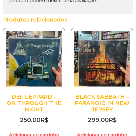
produto podem deixar uma avaliação.
Produtos relacionados
DEF LEPPARD –
BLACK SABBATH –
ON THROUGH THE
PARANOID IN NEW
NIGHT
JERSEY
250.00
R$
299.00
R$
Adicionar ao carrinho
Adicionar ao carrinho