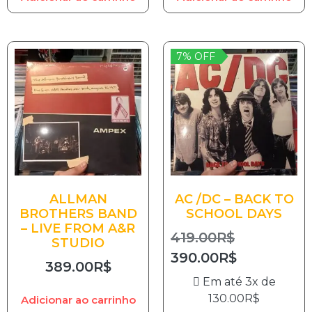
7% OFF
ALLMAN
AC /DC – BACK TO
BROTHERS BAND
SCHOOL DAYS
– LIVE FROM A&R
419.00
R$
STUDIO
390.00
R$
389.00
R$
Em até 3x de
130.00
R$
Adicionar ao carrinho