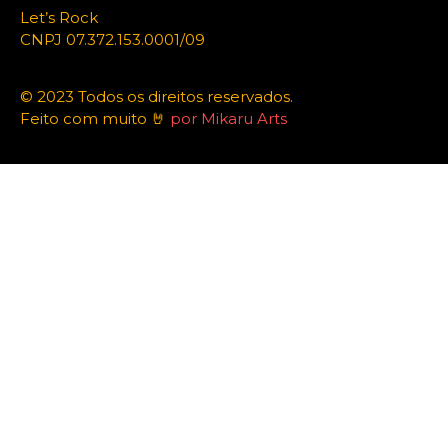
Let’s Rock
CNPJ 07.372.153.0001/09
© 2023 Todos os direitos reservados.
Feito com muito 🤘
por Mikaru Arts