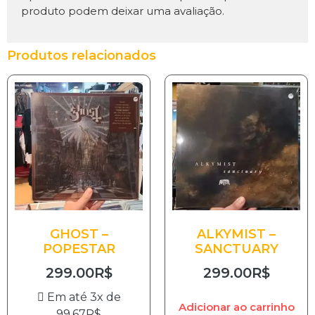
produto podem deixar uma avaliação.
Produtos relacionados
GHOST –
ALKYMIST –
POPESTAR
SANCTUARY
299.00
R$
299.00
R$
Em até 3x de
Adicionar ao carrinho
99.67
R$