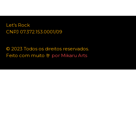
Let’s Rock
CNPJ 07.372.153.0001/09
© 2023 Todos os direitos reservados.
Feito com muito 🤘
por Mikaru Arts