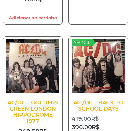
Adicionar ao carrinho
7% OFF
AC/DC – GOLDERS
AC /DC – BACK TO
GREEN LONDON
SCHOOL DAYS
HIPPODROME
419.00
R$
1977
390.00
R$
249.00
R$