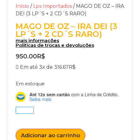
Início
/
Lps Importados
/ MAGO DE OZ – IRA
DEI (3 LP´S + 2 CD´S RARO)
MAGO DE OZ – IRA DEI (3
LP´S + 2 CD´S RARO)
mais informações
Politicas de trocas e devoluções
950.00
R$
Em até 3x de
316.67
R$
Em estoque
Até 12x sem cartão
com a Linha de Crédito.
Saiba mais
Adicionar ao carrinho