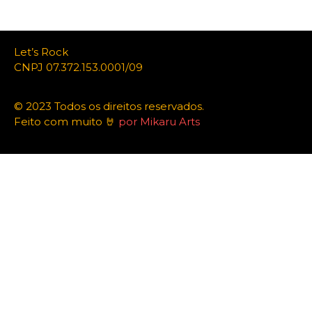
Let’s Rock
CNPJ 07.372.153.0001/09
© 2023 Todos os direitos reservados.
Feito com muito 🤘
por Mikaru Arts