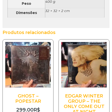
400 g
Peso
32 × 32 × 2 cm
Dimensões
Produtos relacionados
GHOST –
EDGAR WINTER
POPESTAR
GROUP – THE
ONLY COME OUT
299.00
R$
AT NIGHT