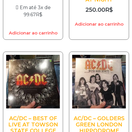
Em até 3x de
250.00
R$
99.67
R$
Adicionar ao carrinho
Adicionar ao carrinho
AC/DC – BEST OF
AC/DC – GOLDERS
LIVE AT TOWSON
GREEN LONDON
STATE COLLEGE
HIPPODROME