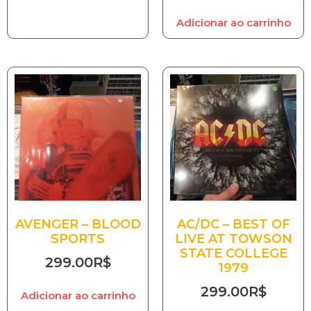
Adicionar ao carrinho
AVENGER – BLOOD
AC/DC – BEST OF
SPORTS
LIVE AT TOWSON
STATE COLLEGE
299.00
R$
1979
299.00
R$
Adicionar ao carrinho