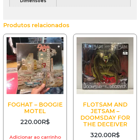
Dimensões
Produtos relacionados
FOGHAT – BOOGIE
FLOTSAM AND
MOTEL
JETSAM –
DOOMSDAY FOR
220.00
R$
THE DECEIVER
320.00
R$
Adicionar ao carrinho