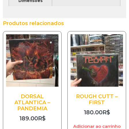
Dimensões
Produtos relacionados
DORSAL
ROUGH CUTT –
ATLANTICA –
FIRST
PANDEMIA
180.00
R$
189.00
R$
Adicionar ao carrinho