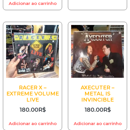
Adicionar ao carrinho
RACER X –
AXECUTER –
EXTREME VOLUME
METAL IS
LIVE
INVINCIBLE
180.00
R$
180.00
R$
Adicionar ao carrinho
Adicionar ao carrinho