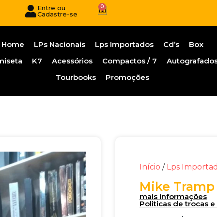
0
Entre ou
Cadastre-se
Home
LPs Nacionais
Lps Importados
Cd’s
Box
miseta
K7
Acessórios
Compactos / 7
Autografado
Tourbooks
Promoções
Início
/
Lps Importa
Mike Tramp 
mais informações
Politicas de trocas 