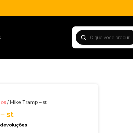
s
dos
/ Mike Tramp – st
– st
e devoluções