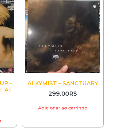
UP –
ALKYMIST – SANCTUARY
T AT
299.00
R$
Adicionar ao carrinho
o