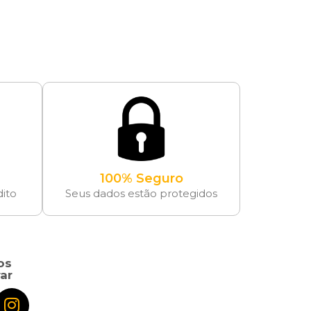
100% Seguro
dito
Seus dados estão protegidos
os
ar