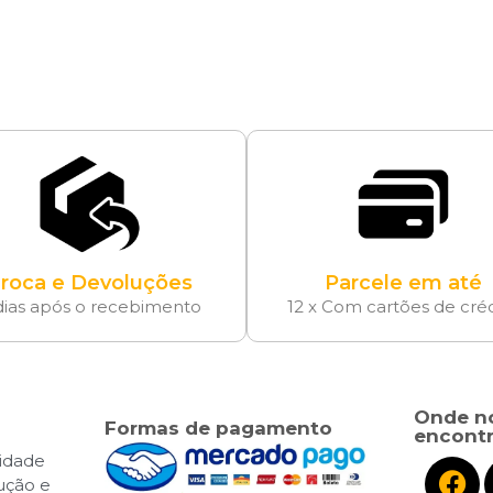
roca e Devoluções
Parcele em até
dias após o recebimento
12 x Com cartões de cré
Onde n
Formas de pagamento
encontr
cidade
lução e