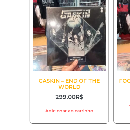
GASKIN – END OF THE
FOG
WORLD
299.00
R$
Adicionar ao carrinho