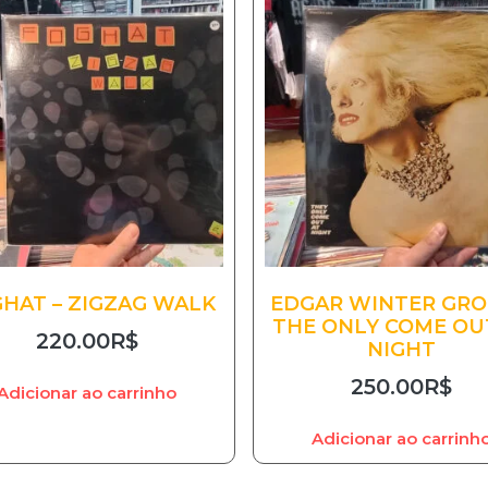
HAT – ZIGZAG WALK
EDGAR WINTER GRO
THE ONLY COME OU
220.00
R$
NIGHT
250.00
R$
Adicionar ao carrinho
Adicionar ao carrinh