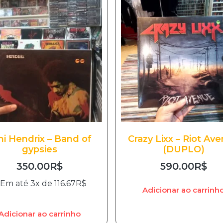
mi Hendrix – Band of
Crazy Lixx – Riot Av
gypsies
(DUPLO)
350.00
R$
590.00
R$
Em até 3x de
116.67
R$
Adicionar ao carrinh
Adicionar ao carrinho