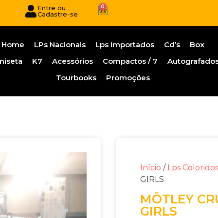
0
Entre ou
Cadastre-se
Home
LPs Nacionais
Lps Importados
Cd’s
Box
miseta
K7
Acessórios
Compactos / 7
Autografado
Tourbooks
Promoções
Início
/
Lps Colorido
GIRLS
MÖTLEY CRÜ
GIRLS