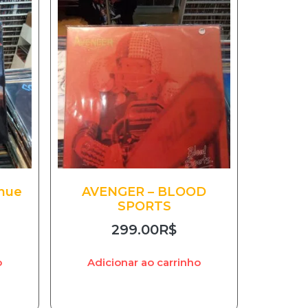
enue
AVENGER – BLOOD
SPORTS
299.00
R$
o
Adicionar ao carrinho