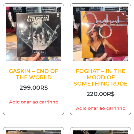
GASKIN – END OF
FOGHAT – IN THE
THE WORLD
MOOD OF
SOMETHING RUDE
299.00
R$
220.00
R$
Adicionar ao carrinho
Adicionar ao carrinho