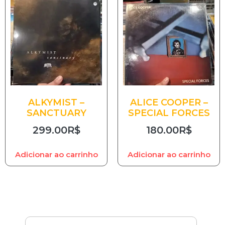
ALKYMIST –
ALICE COOPER –
SANCTUARY
SPECIAL FORCES
299.00
R$
180.00
R$
Adicionar ao carrinho
Adicionar ao carrinho