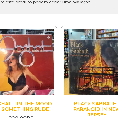
m este produto podem deixar uma avaliação.
HAT – IN THE MOOD
BLACK SABBATH 
 SOMETHING RUDE
PARANOID IN NE
JERSEY