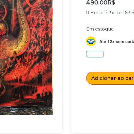
490.00
R$
Em até 3x de
163.
Em estoque
Até 12x sem cart
Adicionar ao ca