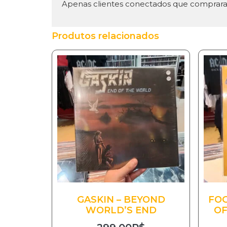
Apenas clientes conectados que comprara
Produtos relacionados
GASKIN – BEYOND
FOG
WORLD’S END
OF