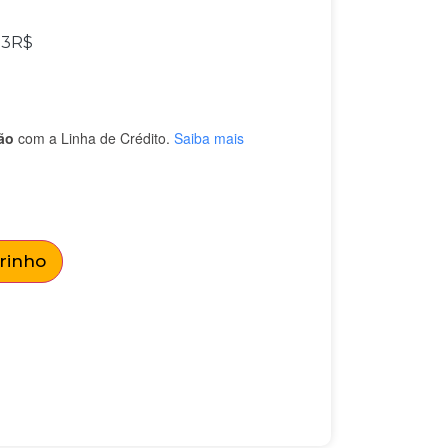
33
R$
ão
com a Linha de Crédito.
Saiba mais
rrinho