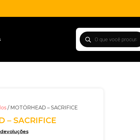
s
dos
/ MOTÖRHEAD – SACRIFICE
 – SACRIFICE
e devoluções