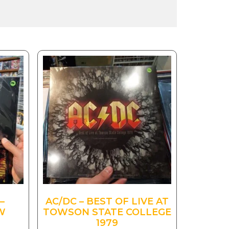
–
AC/DC – BEST OF LIVE AT
W
TOWSON STATE COLLEGE
1979