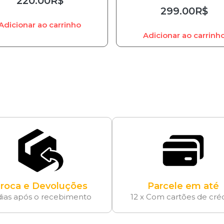
220.00
R$
299.00
R$
Adicionar ao carrinho
Adicionar ao carrinh
roca e Devoluções
Parcele em até
dias após o recebimento
12 x Com cartões de cré