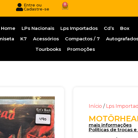
0
Entre ou
Cadastre-se
Home
LPs Nacionais
Lps Importados
Cd’s
Box
miseta
K7
Acessórios
Compactos / 7
Autografado
Tourbooks
Promoções
Início
/
Lps Importa
MOTÖRHEAD
mais informações
Politicas de trocas 