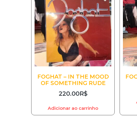
FOGHAT – IN THE MOOD
FOG
OF SOMETHING RUDE
220.00
R$
Adicionar ao carrinho