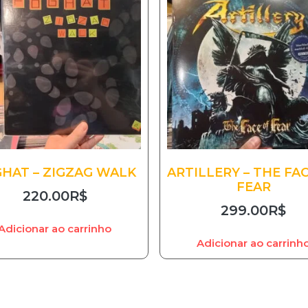
HAT – ZIGZAG WALK
ARTILLERY – THE FA
FEAR
220.00
R$
299.00
R$
Adicionar ao carrinho
Adicionar ao carrinh