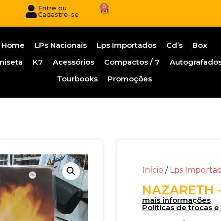
0
Entre ou
Cadastre-se
Home
LPs Nacionais
Lps Importados
Cd’s
Box
miseta
K7
Acessórios
Compactos / 7
Autografado
Tourbooks
Promoções
Início
/
Lps Importa
NAZARETH –
mais informações
Politicas de trocas 