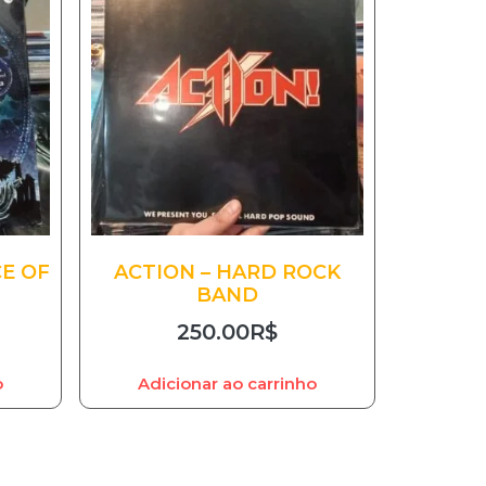
CE OF
ACTION – HARD ROCK
BAND
250.00
R$
o
Adicionar ao carrinho