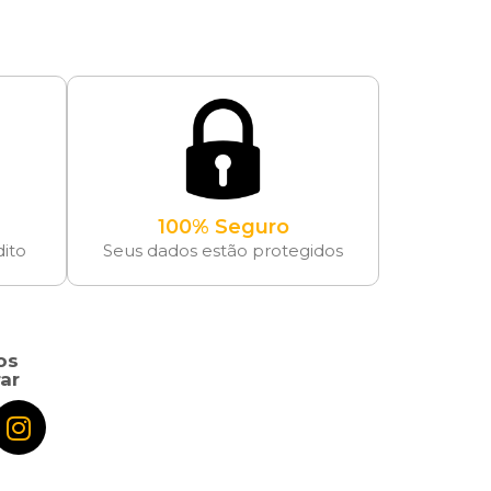
100% Seguro
dito
Seus dados estão protegidos
os
ar