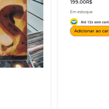
199.00
R$
Em estoque
Até 12x sem cart
Adicionar ao ca