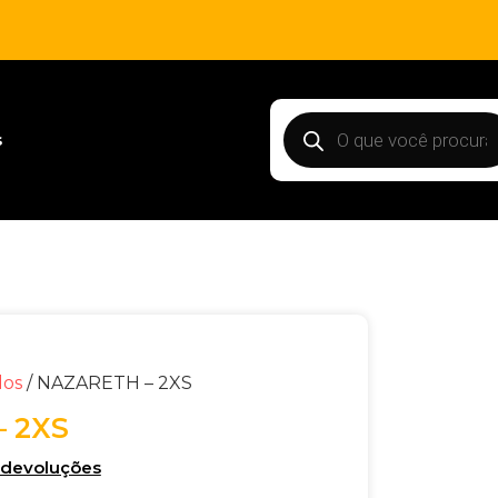
s
dos
/ NAZARETH – 2XS
 2XS
e devoluções