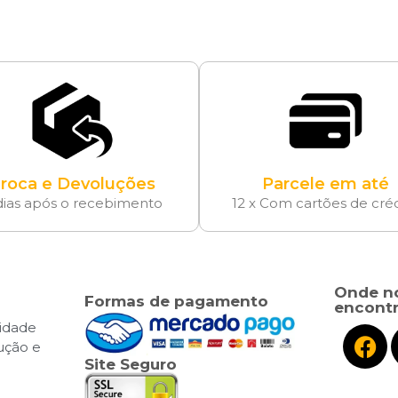
roca e Devoluções
Parcele em até
dias após o recebimento
12 x Com cartões de cré
Onde n
Formas de pagamento
encontr
cidade
lução e
Site Seguro