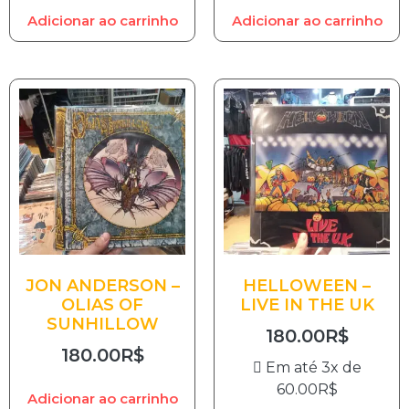
Adicionar ao carrinho
Adicionar ao carrinho
JON ANDERSON –
HELLOWEEN –
OLIAS OF
LIVE IN THE UK
SUNHILLOW
180.00
R$
180.00
R$
Em até 3x de
60.00
R$
Adicionar ao carrinho