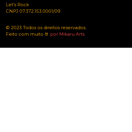
Let’s Rock
CNPJ 07.372.153.0001/09
© 2023 Todos os direitos reservados.
Feito com muito 🤘
por Mikaru Arts