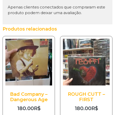
Apenas clientes conectados que compraram este
produto podem deixar uma avaliação.
Produtos relacionados
Bad Company –
ROUGH CUTT –
Dangerous Age
FIRST
180.00
R$
180.00
R$