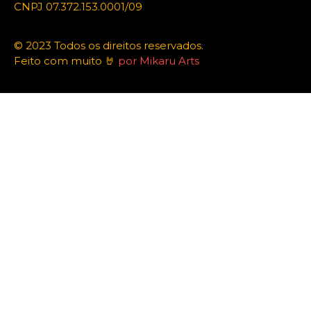
CNPJ 07.372.153.0001/09
© 2023 Todos os direitos reservados.
Feito com muito 🤘
por Mikaru Arts