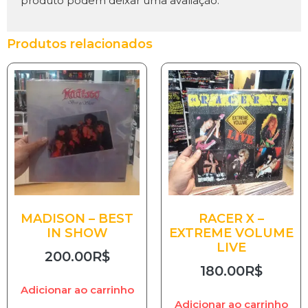
produto podem deixar uma avaliação.
Produtos relacionados
MADISON – BEST
RACER X –
IN SHOW
EXTREME VOLUME
LIVE
200.00
R$
180.00
R$
Adicionar ao carrinho
Adicionar ao carrinho