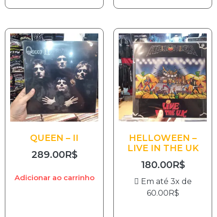
QUEEN – II
HELLOWEEN –
LIVE IN THE UK
289.00
R$
180.00
R$
Adicionar ao carrinho
Em até 3x de
60.00
R$