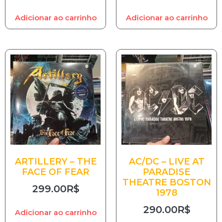
Adicionar ao carrinho
Adicionar ao carrinho
ARTILLERY – THE
AC/DC – LIVE AT
FACE OF FEAR
PARADISE
THEATRE BOSTON
299.00
R$
1978
290.00
R$
Adicionar ao carrinho