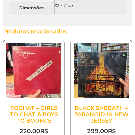
32 × 2 cm
Dimensões
Produtos relacionados
FOGHAT – GIRLS
BLACK SABBATH –
TO CHAT & BOYS
PARANOID IN NEW
TO BOUNCE
JERSEY
220.00
R$
299.00
R$