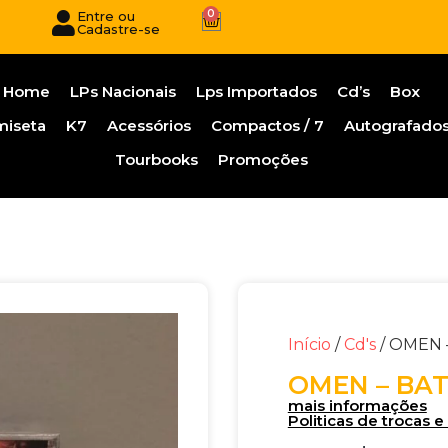
0
Entre ou
Cadastre-se
Home
LPs Nacionais
Lps Importados
Cd’s
Box
miseta
K7
Acessórios
Compactos / 7
Autografado
Tourbooks
Promoções
Início
/
Cd's
/ OMEN 
OMEN – BAT
mais informações
Politicas de trocas 