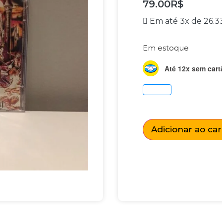
79.00
R$
Em até 3x de
26.3
Em estoque
Até 12x sem cart
Adicionar ao ca