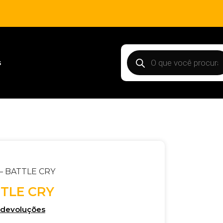
s
– BATTLE CRY
TLE CRY
e devoluções