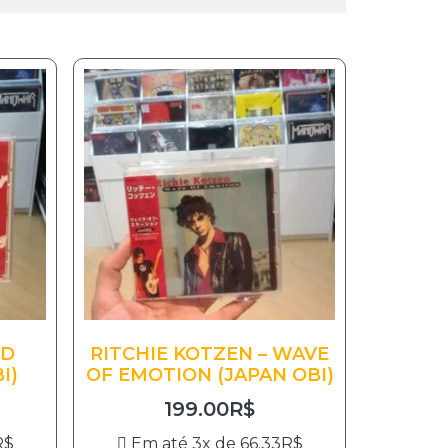
ED
RITCHIE KOTZEN – WAVE
I)
OF EMOTION (JAPAN OBI)
199.00
R$
R$
Em até 3x de
66.33
R$