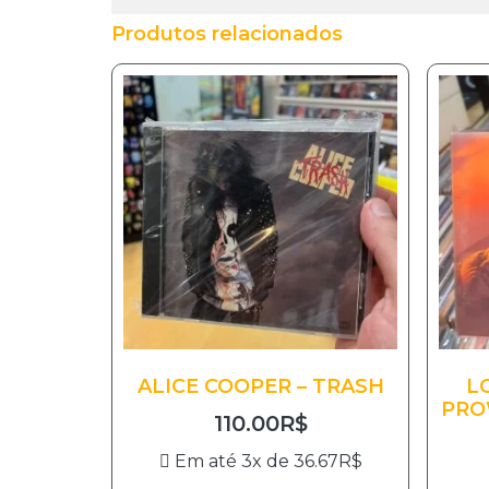
Produtos relacionados
ALICE COOPER – TRASH
L
PRO
110.00
R$
Em até 3x de
36.67
R$