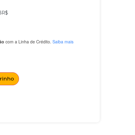
3
R$
ão
com a Linha de Crédito.
Saiba mais
rrinho