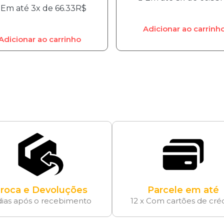
Em até 3x de
66.33
R$
Adicionar ao carrinh
Adicionar ao carrinho
roca e Devoluções
Parcele em até
dias após o recebimento
12 x Com cartões de cré