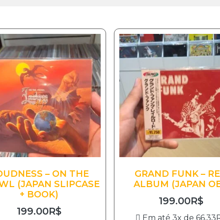
OUDNESS – ON THE
GRAND FUNK – R
WL (JAPAN SLIPCASE
ALBUM (JAPAN OB
+ BOOK)
199.00
R$
199.00
R$
Em até 3x de
66.33