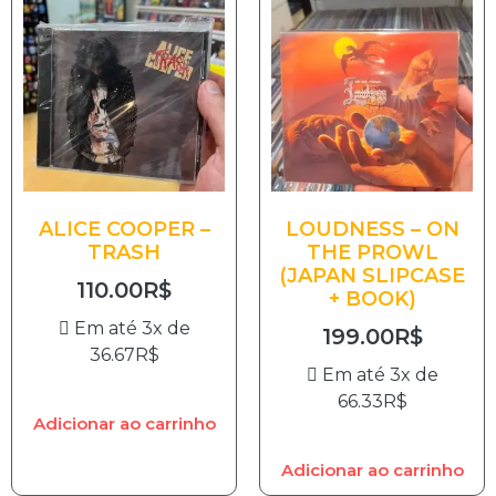
ALICE COOPER –
LOUDNESS – ON
TRASH
THE PROWL
(JAPAN SLIPCASE
110.00
R$
+ BOOK)
Em até 3x de
199.00
R$
36.67
R$
Em até 3x de
66.33
R$
Adicionar ao carrinho
Adicionar ao carrinho