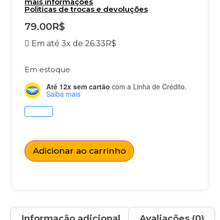
mais informações
Politicas de trocas e devoluções
79.00
R$
Em até 3x de
26.33
R$
Em estoque
Até 12x sem cartão
com a Linha de Crédito.
Saiba mais
Adicionar ao carrinho
Informação adicional
Avaliações (0)