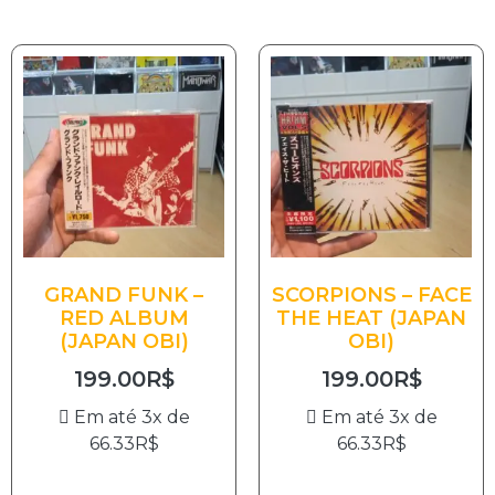
GRAND FUNK –
SCORPIONS – FACE
RED ALBUM
THE HEAT (JAPAN
(JAPAN OBI)
OBI)
199.00
R$
199.00
R$
Em até 3x de
Em até 3x de
66.33
R$
66.33
R$