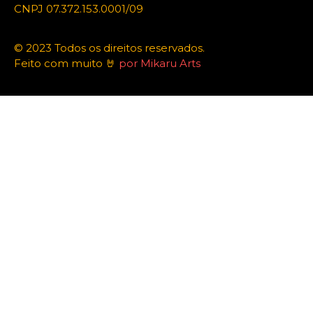
CNPJ 07.372.153.0001/09
© 2023 Todos os direitos reservados.
Feito com muito 🤘
por Mikaru Arts