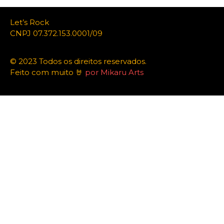
Let’s Rock
CNPJ 07.372.153.0001/09
© 2023 Todos os direitos reservados.
Feito com muito 🤘
por Mikaru Arts