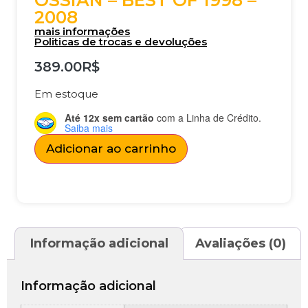
OSSIAN – BEST OF 1998 –
2008
mais informações
Politicas de trocas e devoluções
389.00
R$
Em estoque
Até 12x sem cartão
com a Linha de Crédito.
Saiba mais
Adicionar ao carrinho
Informação adicional
Avaliações (0)
Informação adicional