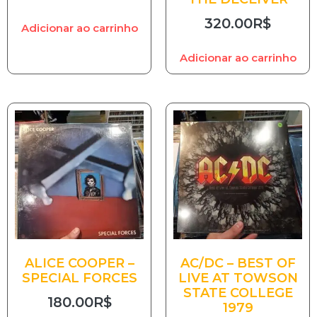
320.00
R$
Adicionar ao carrinho
Adicionar ao carrinho
ALICE COOPER –
AC/DC – BEST OF
SPECIAL FORCES
LIVE AT TOWSON
STATE COLLEGE
180.00
R$
1979