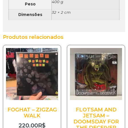
400 g
Peso
32 × 2 cm
Dimensões
Produtos relacionados
FOGHAT – ZIGZAG
FLOTSAM AND
WALK
JETSAM –
DOOMSDAY FOR
220.00
R$
THE DECEIVER