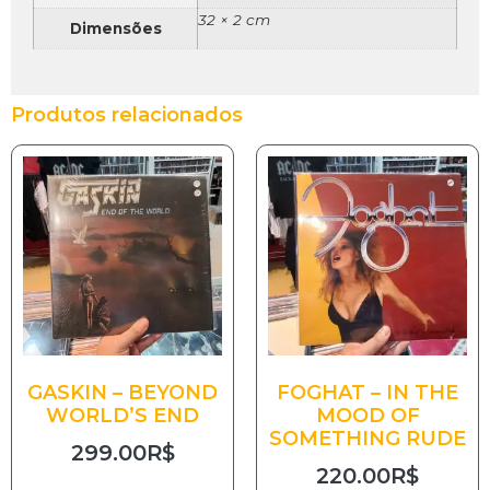
32 × 2 cm
Dimensões
Produtos relacionados
GASKIN – BEYOND
FOGHAT – IN THE
WORLD’S END
MOOD OF
SOMETHING RUDE
299.00
R$
220.00
R$