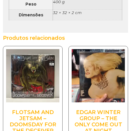
400 g
Peso
32 × 32 × 2 cm
Dimensões
Produtos relacionados
FLOTSAM AND
EDGAR WINTER
JETSAM –
GROUP – THE
DOOMSDAY FOR
ONLY COME OUT
THE DECEIVER
AT NIGHT