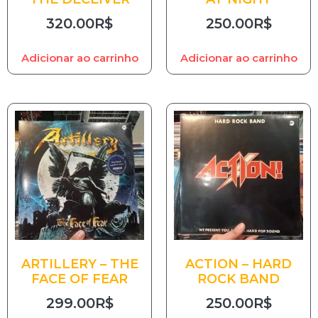
320.00
R$
250.00
R$
Adicionar ao carrinho
Adicionar ao carrinho
ARTILLERY – THE
ACTION – HARD
FACE OF FEAR
ROCK BAND
299.00
R$
250.00
R$