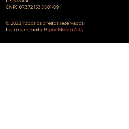
Let’s Rock
CNPJ 07.372.153.0001/09
© 2023 Todos os direitos reservados.
Feito com muito 🤘
por Mikaru Arts