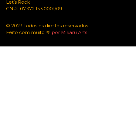
Let’s Rock
CNPJ 07.372.153.0001/09
© 2023 Todos os direitos reservados.
Feito com muito 🤘
por Mikaru Arts