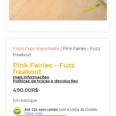
Início
/
Lps Importados
/ Pink Fairies – Fuzz
freakout
Pink Fairies – Fuzz
freakout
mais informações
Politicas de trocas e devoluções
490.00
R$
Em estoque
Até 12x sem cartão
com a Linha de Crédito.
Saiba mais