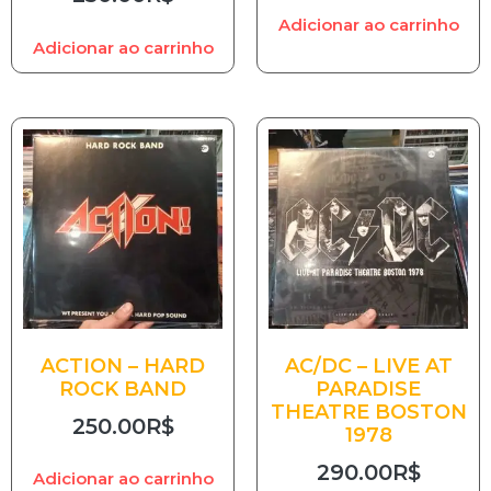
Adicionar ao carrinho
Adicionar ao carrinho
ACTION – HARD
AC/DC – LIVE AT
ROCK BAND
PARADISE
THEATRE BOSTON
250.00
R$
1978
290.00
R$
Adicionar ao carrinho