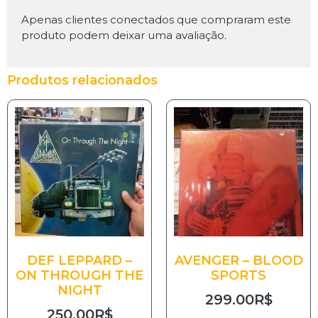
Apenas clientes conectados que compraram este
produto podem deixar uma avaliação.
Produtos relacionados
DEF LEPPARD –
AVENGER – BLOOD
ON THROUGH THE
SPORTS
NIGHT
299.00
R$
250.00
R$