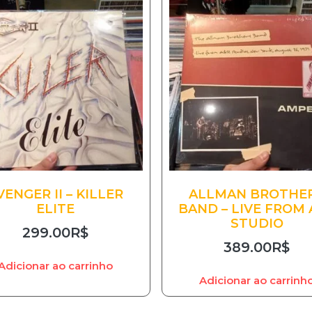
VENGER II – KILLER
ALLMAN BROTHE
ELITE
BAND – LIVE FROM 
STUDIO
299.00
R$
389.00
R$
Adicionar ao carrinho
Adicionar ao carrinh