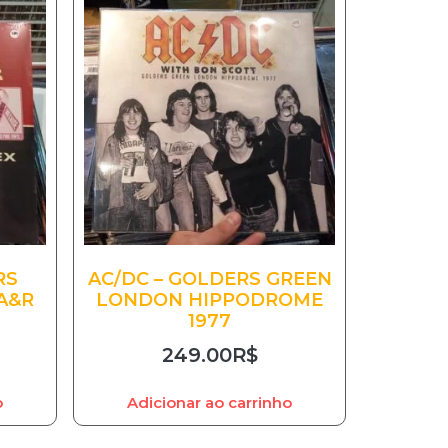
RS
AC/DC – GOLDERS GREEN
A&R
LONDON HIPPODROME
1977
249.00
R$
o
Adicionar ao carrinho