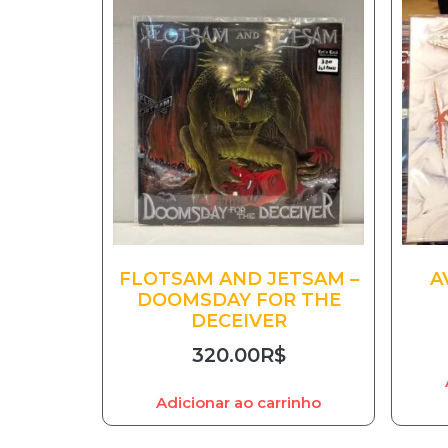
FLOTSAM AND JETSAM –
A
DOOMSDAY FOR THE
DECEIVER
320.00
R$
Adicionar ao carrinho