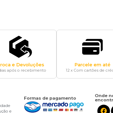
roca e Devoluções
Parcele em até
dias após o recebimento
12 x Com cartões de cré
Onde n
Formas de pagamento
encontr
cidade
lução e