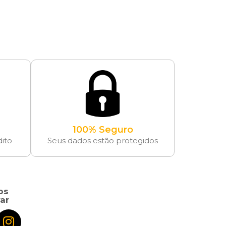
100% Seguro
dito
Seus dados estão protegidos
os
ar