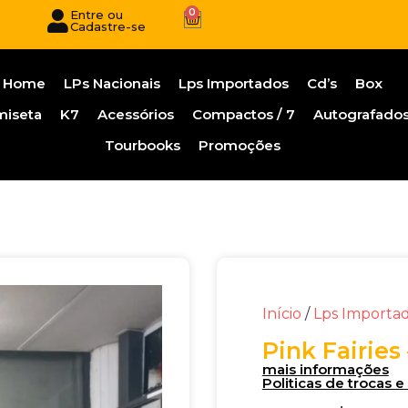
0
Entre ou
Cadastre-se
Home
LPs Nacionais
Lps Importados
Cd’s
Box
miseta
K7
Acessórios
Compactos / 7
Autografado
Tourbooks
Promoções
Início
/
Lps Importa
Pink Fairies 
mais informações
Politicas de trocas 