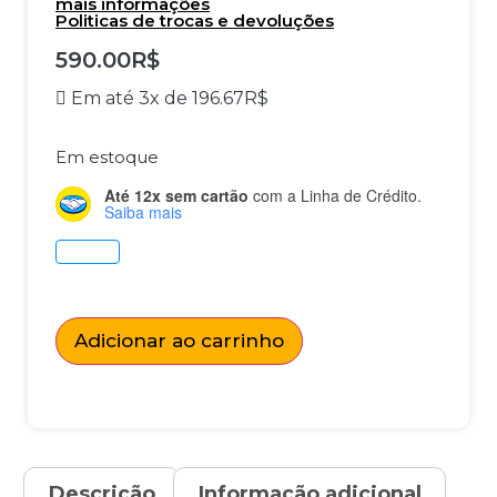
mais informações
Politicas de trocas e devoluções
590.00
R$
Em até 3x de
196.67
R$
Em estoque
Até 12x sem cartão
com a Linha de Crédito.
Saiba mais
Adicionar ao carrinho
Descrição
Informação adicional