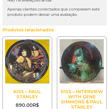
Não há avaliações ainda.
Apenas clientes conectados que compraram este
produto podem deixar uma avaliação.
Produtos relacionados
KISS – PAUL
KISS – INTERVIEW
STANLEY
WITH GENE
SIMMONS & PAUL
890.00
R$
STANLEY