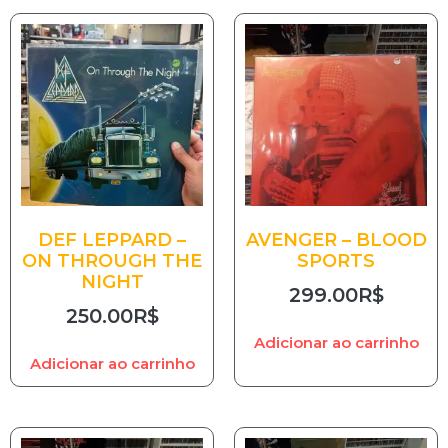
DEF LEPPARD –
AVENGER – BLOOD
ON THROUGH THE
SPORTS
NIGHT
299.00
R$
250.00
R$
Adicionar ao carrinho
Adicionar ao carrinho