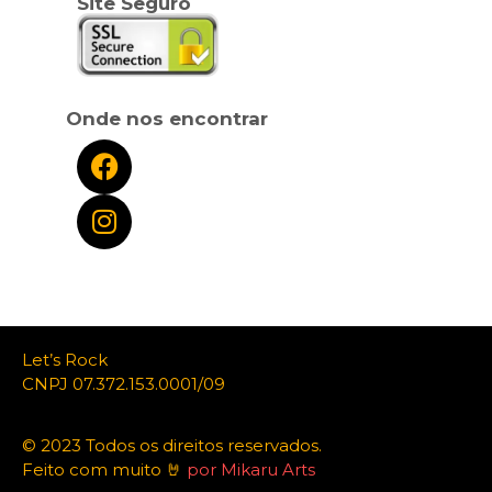
Site Seguro
Onde nos encontrar
Let’s Rock
CNPJ 07.372.153.0001/09
© 2023 Todos os direitos reservados.
Feito com muito 🤘
por Mikaru Arts