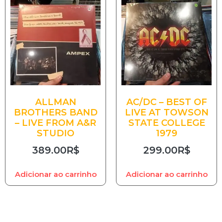
ALLMAN
AC/DC – BEST OF
BROTHERS BAND
LIVE AT TOWSON
– LIVE FROM A&R
STATE COLLEGE
STUDIO
1979
389.00
R$
299.00
R$
Adicionar ao carrinho
Adicionar ao carrinho