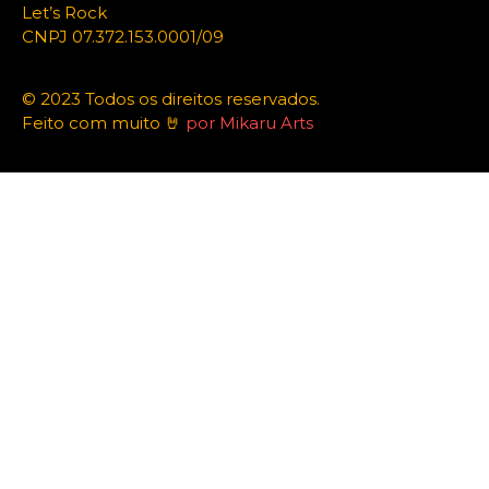
Let’s Rock
CNPJ 07.372.153.0001/09
© 2023 Todos os direitos reservados.
Feito com muito 🤘
por Mikaru Arts