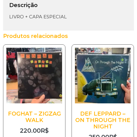
Descrição
LIVRO + CAPA ESPECIAL
Produtos relacionados
FOGHAT – ZIGZAG
DEF LEPPARD –
WALK
ON THROUGH THE
NIGHT
220.00
R$