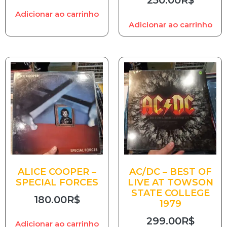
250.00
R$
Adicionar ao carrinho
Adicionar ao carrinho
ALICE COOPER –
AC/DC – BEST OF
SPECIAL FORCES
LIVE AT TOWSON
STATE COLLEGE
180.00
R$
1979
299.00
R$
Adicionar ao carrinho