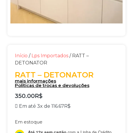
Início
/
Lps Importados
/ RATT –
DETONATOR
RATT – DETONATOR
mais informações
Politicas de trocas e devoluções
350.00
R$
Em até 3x de
116.67
R$
Em estoque
Até 12x sem cartão
com a Linha de Crédito.