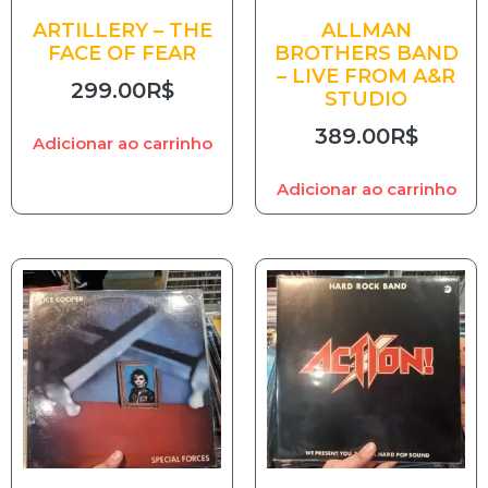
ARTILLERY – THE
ALLMAN
FACE OF FEAR
BROTHERS BAND
– LIVE FROM A&R
299.00
R$
STUDIO
389.00
R$
Adicionar ao carrinho
Adicionar ao carrinho