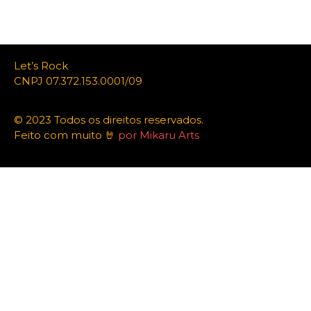
Let’s Rock
CNPJ 07.372.153.0001/09
© 2023 Todos os direitos reservados.
Feito com muito 🤘
por Mikaru Arts