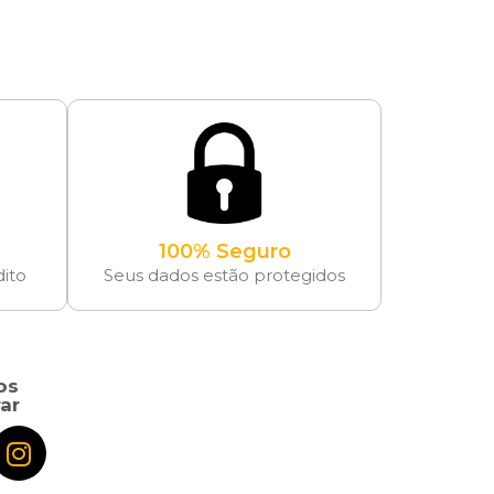
100% Seguro
dito
Seus dados estão protegidos
os
ar