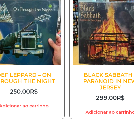
EF LEPPARD – ON
BLACK SABBATH 
ROUGH THE NIGHT
PARANOID IN NE
JERSEY
250.00
R$
299.00
R$
Adicionar ao carrinho
Adicionar ao carrinh