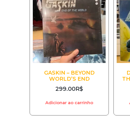
GASKIN – BEYOND
D
WORLD’S END
TH
299.00
R$
Adicionar ao carrinho