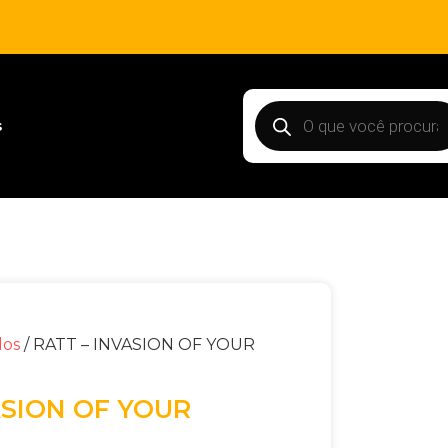
s
dos
/ RATT – INVASION OF YOUR
ASION OF YOUR