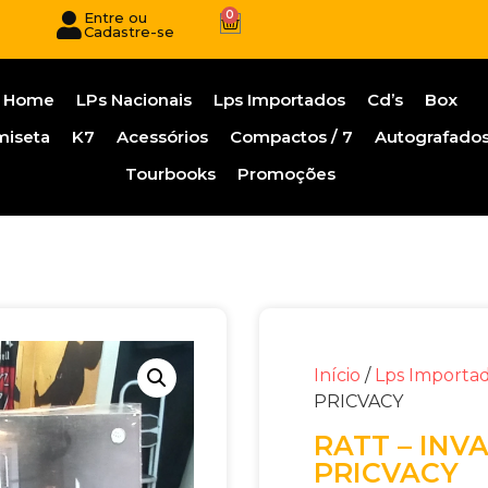
0
Entre ou
Cadastre-se
Home
LPs Nacionais
Lps Importados
Cd’s
Box
miseta
K7
Acessórios
Compactos / 7
Autografado
Tourbooks
Promoções
Início
/
Lps Importa
PRICVACY
RATT – INV
PRICVACY