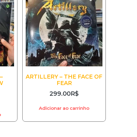
–
ARTILLERY – THE FACE OF
W
FEAR
299.00
R$
Adicionar ao carrinho
o