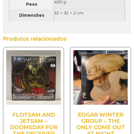
400 g
Peso
32 × 32 × 2 cm
Dimensões
Produtos relacionados
FLOTSAM AND
EDGAR WINTER
JETSAM –
GROUP – THE
DOOMSDAY FOR
ONLY COME OUT
THE DECEIVER
AT NIGHT