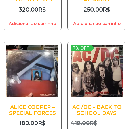
320.00
R$
250.00
R$
Adicionar ao carrinho
Adicionar ao carrinho
7% OFF
ALICE COOPER –
AC /DC – BACK TO
SPECIAL FORCES
SCHOOL DAYS
180.00
R$
419.00
R$