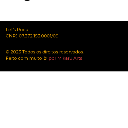
Let’s Rock
CNPJ 07.372.153.0001/09
© 2023 Todos os direitos reservados.
Feito com muito 🤘
por Mikaru Arts