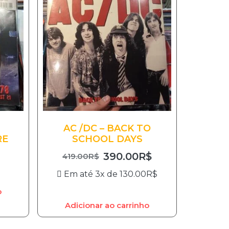
AC /DC – BACK TO
RE
SCHOOL DAYS
390.00
R$
419.00
R$
Em até 3x de
130.00
R$
o
Adicionar ao carrinho