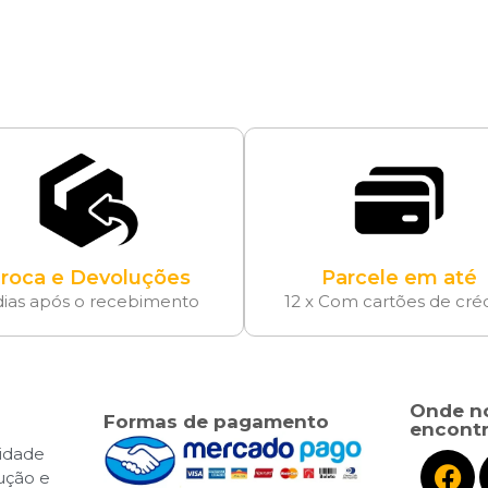
roca e Devoluções
Parcele em até
dias após o recebimento
12 x Com cartões de cré
Onde n
Formas de pagamento
encontr
cidade
lução e