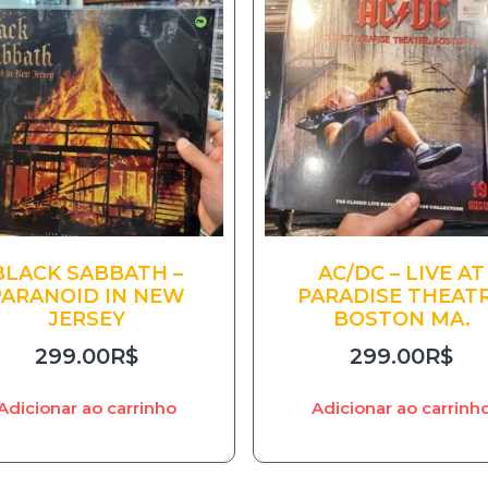
BLACK SABBATH –
AC/DC – LIVE AT
PARANOID IN NEW
PARADISE THEAT
JERSEY
BOSTON MA.
299.00
R$
299.00
R$
Adicionar ao carrinho
Adicionar ao carrinh