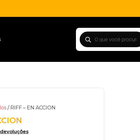
s
dos
/ RIFF – EN ACCION
CCION
e devoluções