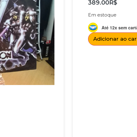
389.00
R$
Em estoque
Até 12x sem cart
Adicionar ao ca