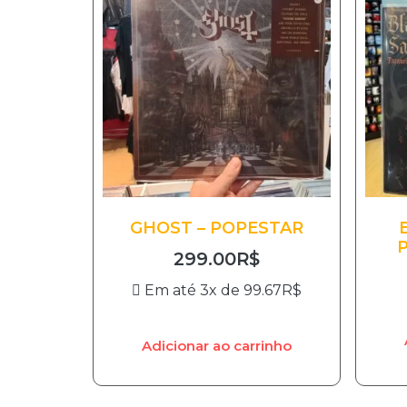
GHOST – POPESTAR
299.00
R$
Em até 3x de
99.67
R$
Adicionar ao carrinho