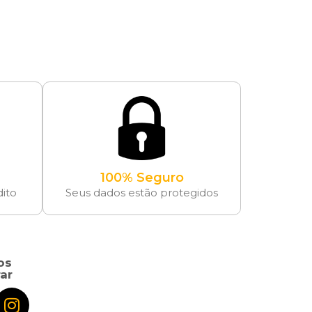
100% Seguro
dito
Seus dados estão protegidos
os
ar