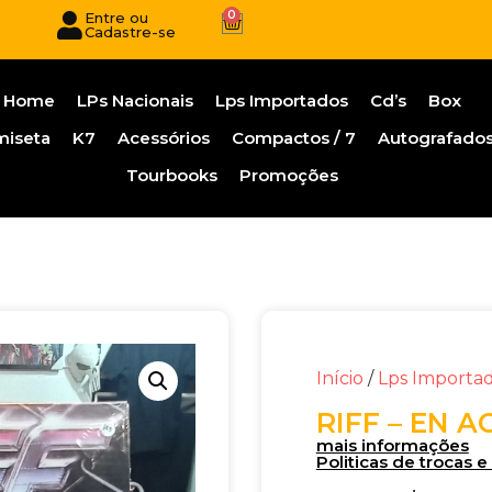
0
Entre ou
Cadastre-se
Home
LPs Nacionais
Lps Importados
Cd’s
Box
miseta
K7
Acessórios
Compactos / 7
Autografado
Tourbooks
Promoções
Início
/
Lps Importa
RIFF – EN A
mais informações
Politicas de trocas 