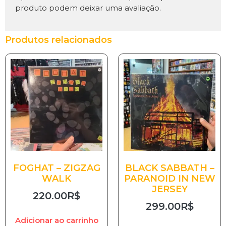
produto podem deixar uma avaliação.
Produtos relacionados
FOGHAT – ZIGZAG
BLACK SABBATH –
WALK
PARANOID IN NEW
JERSEY
220.00
R$
299.00
R$
Adicionar ao carrinho