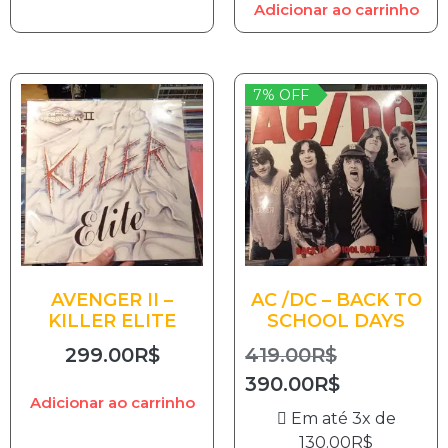
Adicionar ao carrinho
7% OFF
AVENGER II –
AC /DC – BACK TO
KILLER ELITE
SCHOOL DAYS
299.00
R$
419.00
R$
390.00
R$
Adicionar ao carrinho
Em até 3x de
130.00
R$