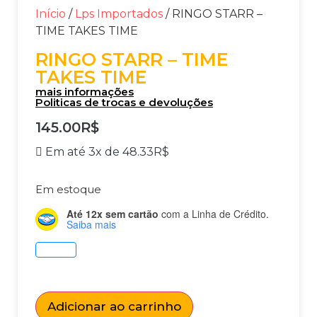
Início
/
Lps Importados
/ RINGO STARR –
TIME TAKES TIME
RINGO STARR – TIME
TAKES TIME
mais informações
Politicas de trocas e devoluções
145.00
R$
Em até 3x de
48.33
R$
Em estoque
Até 12x sem cartão
com a Linha de Crédito.
Saiba mais
Adicionar ao carrinho