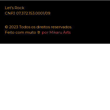
Let’s Rock
CNPJ 07.372.153.0001/09
© 2023 Todos os direitos reservados.
Feito com muito 🤘
por Mikaru Arts