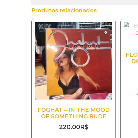
Produtos relacionados
FLO
D
FOGHAT – IN THE MOOD
OF SOMETHING RUDE
220.00
R$