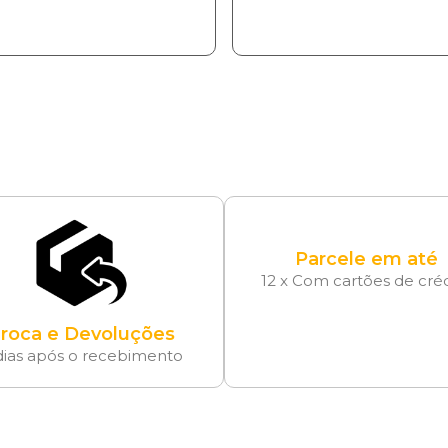
Parcele em até
12 x Com cartões de cré
roca e Devoluções
dias após o recebimento