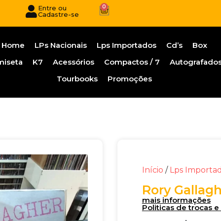
0
Entre ou
Cadastre-se
Home
LPs Nacionais
Lps Importados
Cd’s
Box
miseta
K7
Acessórios
Compactos / 7
Autografado
Tourbooks
Promoções
Início
/
Lps Importa
Rory Gallagh
mais informações
Politicas de trocas 