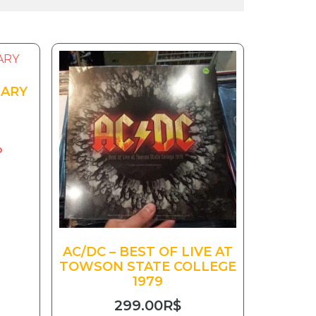
UARY
o
AC/DC – BEST OF LIVE AT
TOWSON STATE COLLEGE
1979
299.00
R$