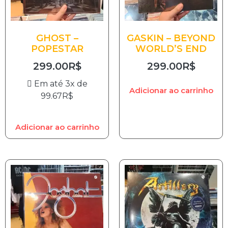
GHOST –
GASKIN – BEYOND
POPESTAR
WORLD’S END
299.00
R$
299.00
R$
Em até 3x de
Adicionar ao carrinho
99.67
R$
Adicionar ao carrinho