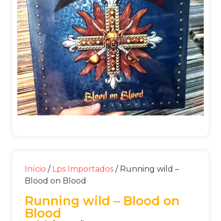
Início
/
Lps Importados
/ Running wild –
Blood on Blood
Running wild – Blood on
Blood