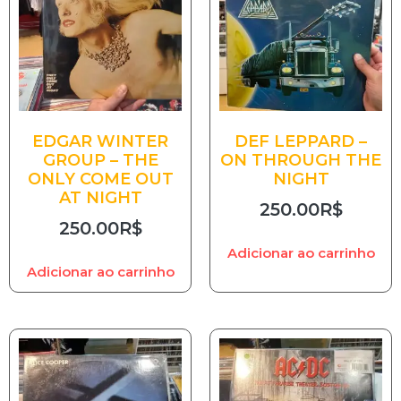
EDGAR WINTER
DEF LEPPARD –
GROUP – THE
ON THROUGH THE
ONLY COME OUT
NIGHT
AT NIGHT
250.00
R$
250.00
R$
Adicionar ao carrinho
Adicionar ao carrinho