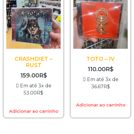
CRASHDIET –
TOTO – IV
RUST
110.00
R$
159.00
R$
Em até 3x de
Em até 3x de
36.67
R$
53.00
R$
Adicionar ao carrinho
Adicionar ao carrinho