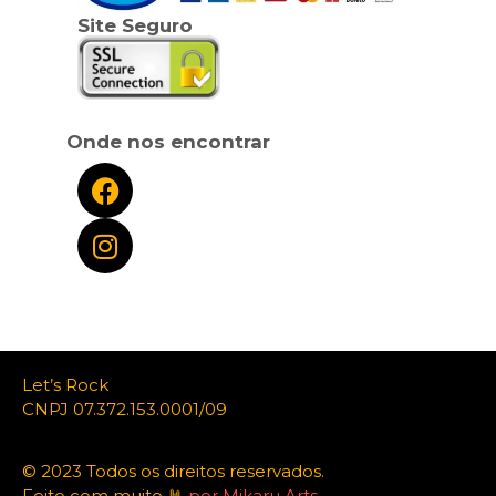
Site Seguro
Onde nos encontrar
Let’s Rock
CNPJ 07.372.153.0001/09
© 2023 Todos os direitos reservados.
Feito com muito 🤘
por Mikaru Arts