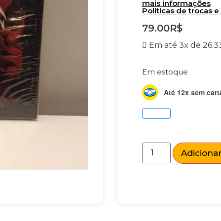
mais informações
Politicas de trocas 
79.00
R$
Em até 3x de
26.3
Em estoque
Até 12x sem cart
Adicionar