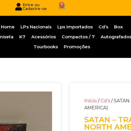
0
Entre ou
Cadastre-se
Home
LPs Nacionais
Lps Importados
Cd’s
Box
miseta
K7
Acessórios
Compactos / 7
Autografado
Tourbooks
Promoções
Início
/
Cd's
/ SATAN 
AMERICA)
SATAN – TRA
NORTH AME