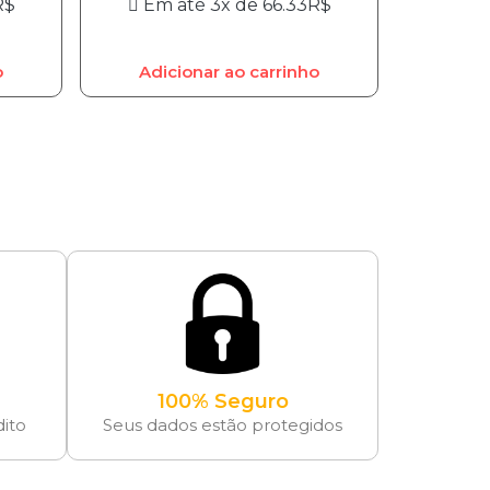
R$
Em até 3x de
66.33
R$
o
Adicionar ao carrinho
100% Seguro
dito
Seus dados estão protegidos