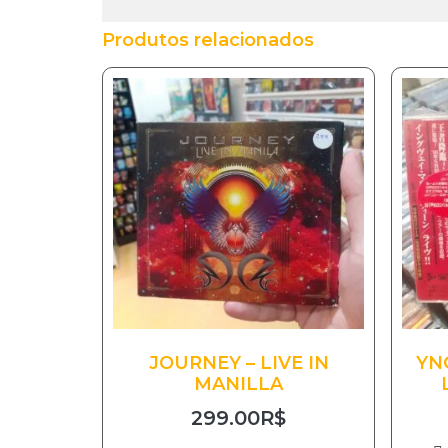
Produtos relacionados
JOURNEY – LIVE IN
YN
MANILLA
299.00
R$