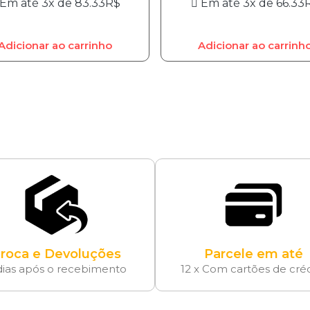
Em até 3x de
83.33
R$
Em até 3x de
66.33
Adicionar ao carrinho
Adicionar ao carrinh
roca e Devoluções
Parcele em até
dias após o recebimento
12 x Com cartões de cré