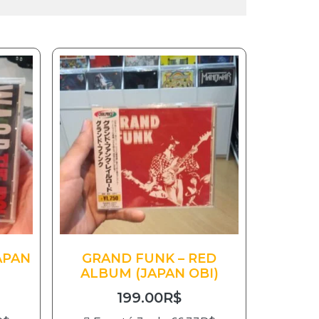
APAN
GRAND FUNK – RED
ALBUM (JAPAN OBI)
199.00
R$