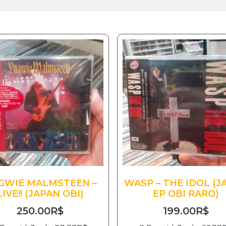
GWIE MALMSTEEN –
WASP – THE IDOL (J
LIVE!! (JAPAN OBI)
EP OBI RARO)
250.00
R$
199.00
R$