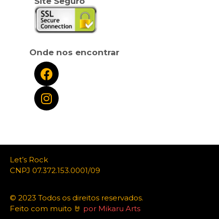
Site Seguro
Onde nos encontrar
Let’s Rock
CNPJ 07.372.153.0001/09
© 2023 Todos os direitos reservados.
Feito com muito 🤘
por Mikaru Arts