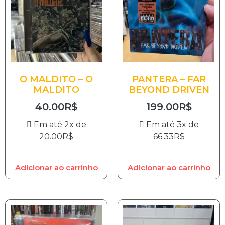
O MALDITO – O
PANTERA – FAR
MALDITO
BEYOND DRIVEN
40.00
R$
199.00
R$
Em até 2x de
Em até 3x de
20.00
R$
66.33
R$
Adicionar ao carrinho
Adicionar ao carrinho