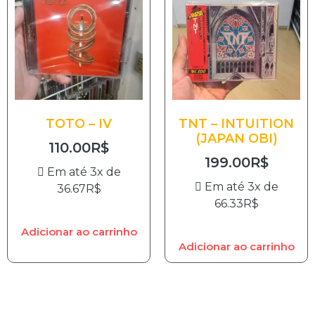
TOTO – IV
TNT – INTUITION
(JAPAN OBI)
110.00
R$
199.00
R$
Em até 3x de
Em até 3x de
36.67
R$
66.33
R$
Adicionar ao carrinho
Adicionar ao carrinho