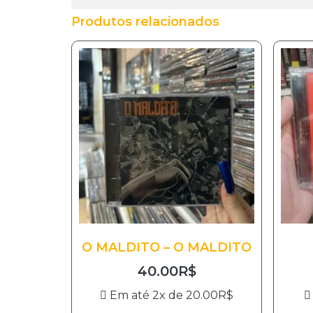
Produtos relacionados
O MALDITO – O MALDITO
40.00
R$
Em até 2x de
20.00
R$