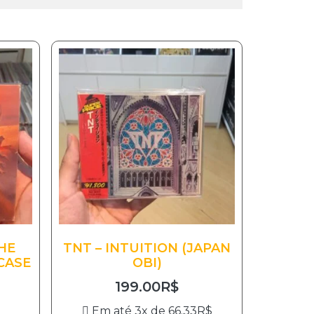
HE
TNT – INTUITION (JAPAN
CASE
OBI)
199.00
R$
Em até 3x de
66.33
R$