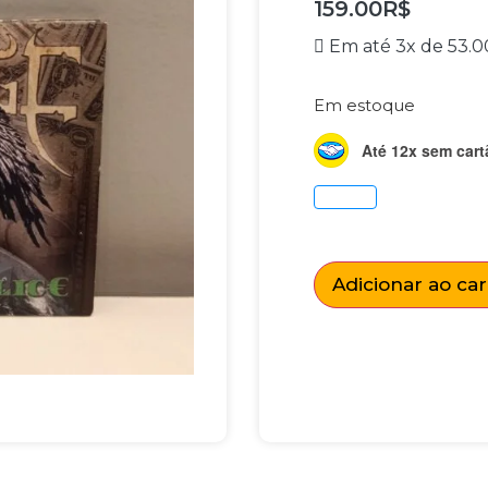
159.00
R$
Em até 3x de
53.0
Em estoque
Até 12x sem cart
Adicionar ao ca