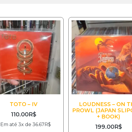
TOTO – IV
LOUDNESS – ON T
PROWL (JAPAN SLIP
110.00
R$
+ BOOK)
Em até 3x de
36.67
R$
199.00
R$