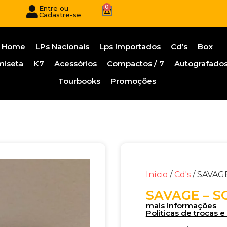
0
Entre ou
Cadastre-se
Home
LPs Nacionais
Lps Importados
Cd’s
Box
miseta
K7
Acessórios
Compactos / 7
Autografado
Tourbooks
Promoções
Início
/
Cd's
/ SAVAG
SAVAGE – S
mais informações
Politicas de trocas 