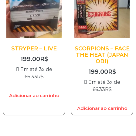
STRYPER – LIVE
SCORPIONS – FACE
THE HEAT (JAPAN
199.00
R$
OBI)
Em até 3x de
199.00
R$
66.33
R$
Em até 3x de
66.33
R$
Adicionar ao carrinho
Adicionar ao carrinho