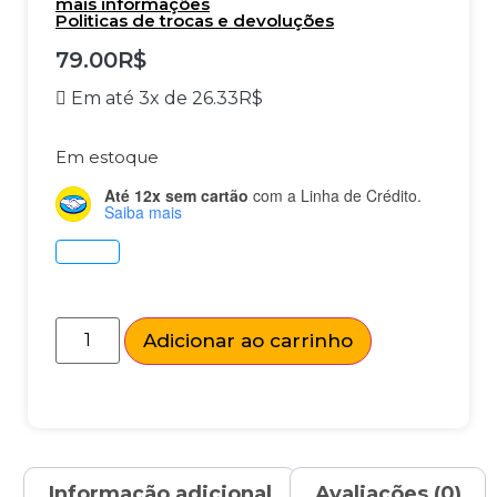
mais informações
Politicas de trocas e devoluções
79.00
R$
Em até 3x de
26.33
R$
Em estoque
Até 12x sem cartão
com a Linha de Crédito.
Saiba mais
Adicionar ao carrinho
Informação adicional
Avaliações (0)