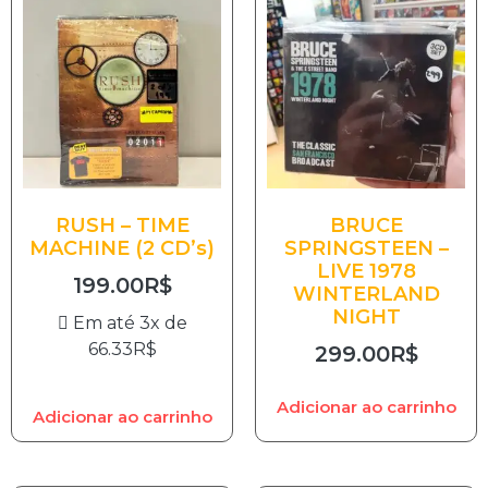
RUSH – TIME
BRUCE
MACHINE (2 CD’s)
SPRINGSTEEN –
LIVE 1978
199.00
R$
WINTERLAND
NIGHT
Em até 3x de
66.33
R$
299.00
R$
Adicionar ao carrinho
Adicionar ao carrinho