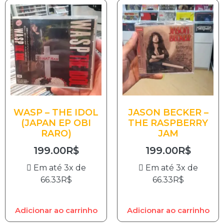
WASP – THE IDOL
JASON BECKER –
(JAPAN EP OBI
THE RASPBERRY
RARO)
JAM
199.00
R$
199.00
R$
Em até 3x de
Em até 3x de
66.33
R$
66.33
R$
Adicionar ao carrinho
Adicionar ao carrinho