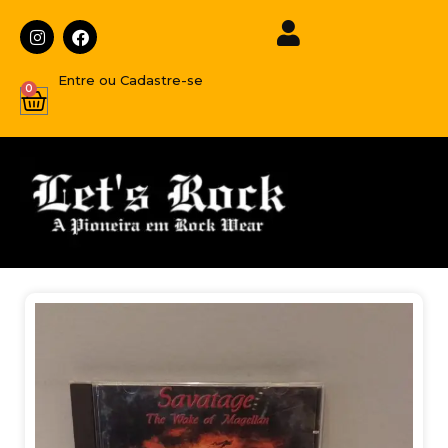
Entre ou Cadastre-se
0