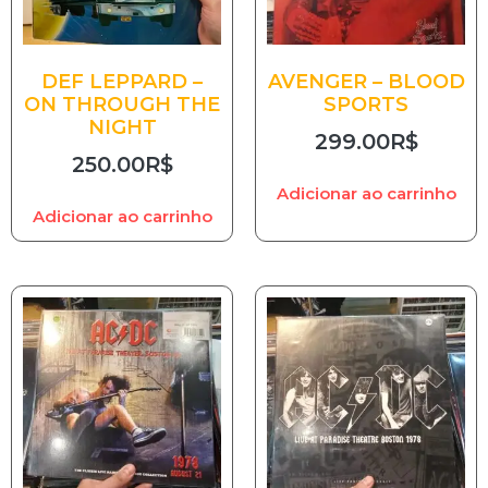
DEF LEPPARD –
AVENGER – BLOOD
ON THROUGH THE
SPORTS
NIGHT
299.00
R$
250.00
R$
Adicionar ao carrinho
Adicionar ao carrinho