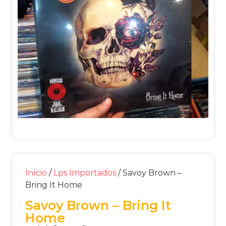
Início
/
Lps Importados
/ Savoy Brown –
Bring It Home
Savoy Brown – Bring It
Home