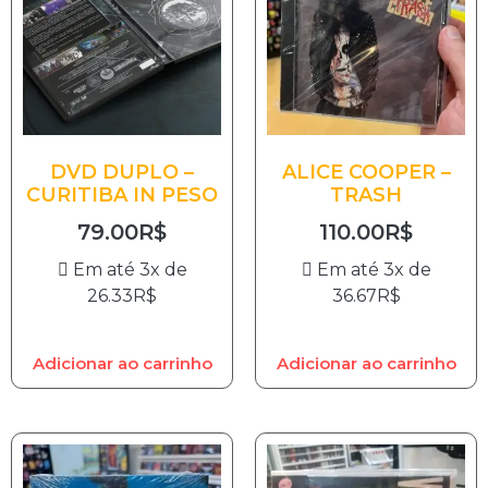
DVD DUPLO –
ALICE COOPER –
CURITIBA IN PESO
TRASH
79.00
R$
110.00
R$
Em até 3x de
Em até 3x de
26.33
R$
36.67
R$
Adicionar ao carrinho
Adicionar ao carrinho