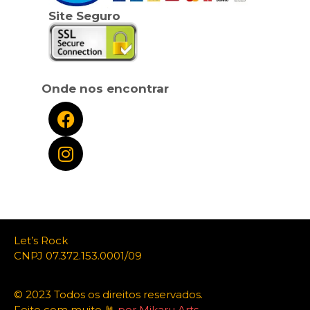
Site Seguro
Onde nos encontrar
Let’s Rock
CNPJ 07.372.153.0001/09
© 2023 Todos os direitos reservados.
Feito com muito 🤘
por Mikaru Arts