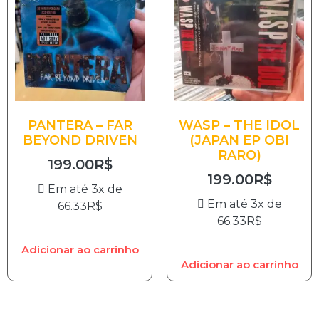
PANTERA – FAR
WASP – THE IDOL
BEYOND DRIVEN
(JAPAN EP OBI
RARO)
199.00
R$
199.00
R$
Em até 3x de
Em até 3x de
66.33
R$
66.33
R$
Adicionar ao carrinho
Adicionar ao carrinho