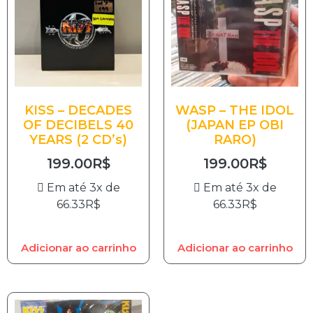
KISS – DECADES
WASP – THE IDOL
OF DECIBELS 40
(JAPAN EP OBI
YEARS (2 CD’s)
RARO)
199.00
R$
199.00
R$
Em até 3x de
Em até 3x de
66.33
R$
66.33
R$
Adicionar ao carrinho
Adicionar ao carrinho