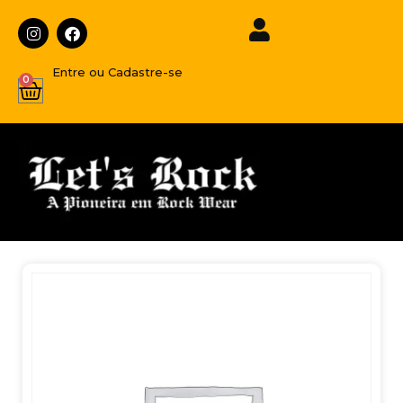
Entre ou Cadastre-se
0