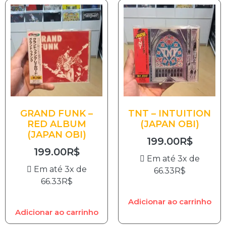
GRAND FUNK –
TNT – INTUITION
RED ALBUM
(JAPAN OBI)
(JAPAN OBI)
199.00
R$
199.00
R$
Em até 3x de
Em até 3x de
66.33
R$
66.33
R$
Adicionar ao carrinho
Adicionar ao carrinho