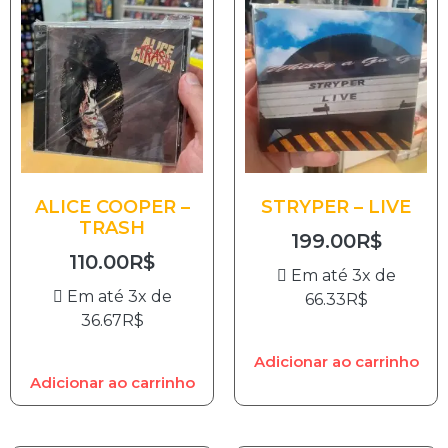
ALICE COOPER –
STRYPER – LIVE
TRASH
199.00
R$
110.00
R$
Em até 3x de
Em até 3x de
66.33
R$
36.67
R$
Adicionar ao carrinho
Adicionar ao carrinho