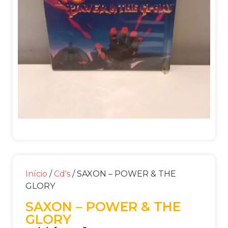
Início
/
Cd's
/ SAXON – POWER & THE
GLORY
SAXON – POWER & THE
GLORY