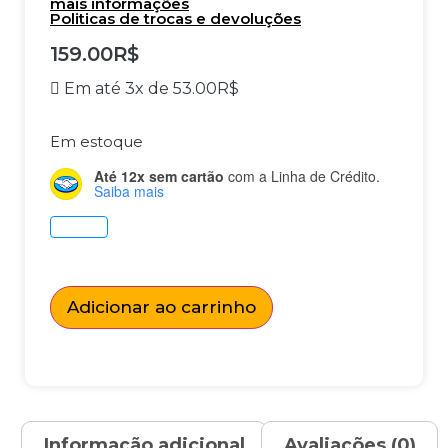
mais informações
Politicas de trocas e devoluções
159.00
R$
Em até 3x de
53.00
R$
Em estoque
Até 12x sem cartão
com a Linha de Crédito.
Saiba mais
Adicionar ao carrinho
Informação adicional
Avaliações (0)