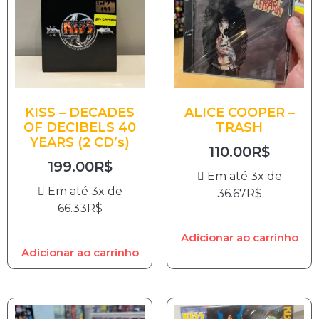
KISS – DECADES
ALICE COOPER –
OF DECIBELS 40
TRASH
YEARS (2 CD’s)
110.00
R$
199.00
R$
Em até 3x de
Em até 3x de
36.67
R$
66.33
R$
Adicionar ao carrinho
Adicionar ao carrinho