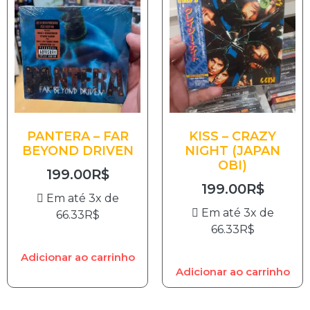
PANTERA – FAR
KISS – CRAZY
BEYOND DRIVEN
NIGHT (JAPAN
OBI)
199.00
R$
199.00
R$
Em até 3x de
Em até 3x de
66.33
R$
66.33
R$
Adicionar ao carrinho
Adicionar ao carrinho