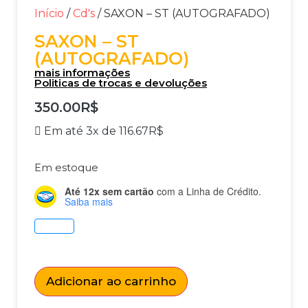
Início
/
Cd's
/ SAXON – ST (AUTOGRAFADO)
SAXON – ST
(AUTOGRAFADO)
mais informações
Politicas de trocas e devoluções
350.00
R$
Em até 3x de
116.67
R$
Em estoque
Até 12x sem cartão
com a Linha de Crédito.
Saiba mais
Adicionar ao carrinho