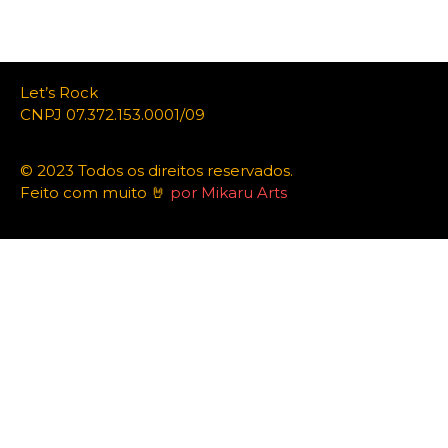
Let’s Rock
CNPJ 07.372.153.0001/09
© 2023 Todos os direitos reservados.
Feito com muito 🤘
por Mikaru Arts