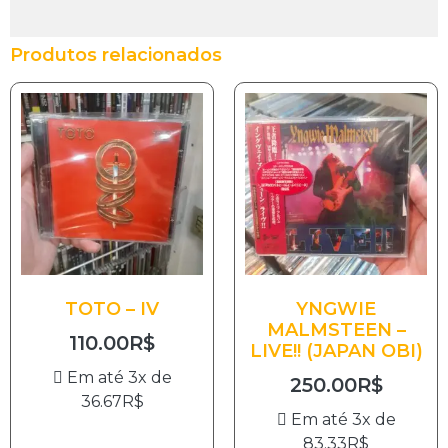
Produtos relacionados
TOTO – IV
YNGWIE
MALMSTEEN –
110.00
R$
LIVE!! (JAPAN OBI)
Em até 3x de
250.00
R$
36.67
R$
Em até 3x de
83.33
R$