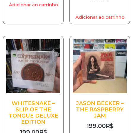
Adicionar ao carrinho
Adicionar ao carrinho
WHITESNAKE –
JASON BECKER –
SLIP OF THE
THE RASPBERRY
TONGUE DELUXE
JAM
EDITION
199.00
R$
199.00
R$