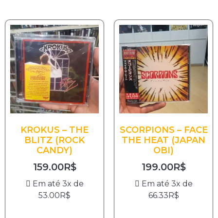
KROKUS – THE
SCORPIONS – FACE
BLITZ (ROCK
THE HEAT (JAPAN
CANDY)
OBI)
159.00
R$
199.00
R$
Em até 3x de
Em até 3x de
53.00
R$
66.33
R$