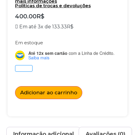
mais informações
Politicas de trocas e devoluções
400.00
R$
Em até 3x de
133.33
R$
Em estoque
Até 12x sem cartão
com a Linha de Crédito.
Saiba mais
Adicionar ao carrinho
Informação adicional
Avaliações (0)