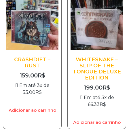
CRASHDIET –
WHITESNAKE –
RUST
SLIP OF THE
TONGUE DELUXE
159.00
R$
EDITION
Em até 3x de
199.00
R$
53.00
R$
Em até 3x de
66.33
R$
Adicionar ao carrinho
Adicionar ao carrinho