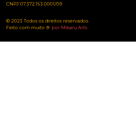
CNPJ 07.372.153.0001/09
© 2023 Todos os direitos reservados.
Feito com muito 🤘
por Mikaru Arts