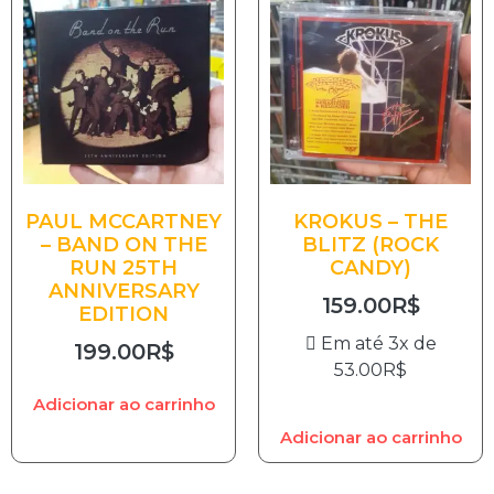
PAUL MCCARTNEY
KROKUS – THE
– BAND ON THE
BLITZ (ROCK
RUN 25TH
CANDY)
ANNIVERSARY
159.00
R$
EDITION
Em até 3x de
199.00
R$
53.00
R$
Adicionar ao carrinho
Adicionar ao carrinho