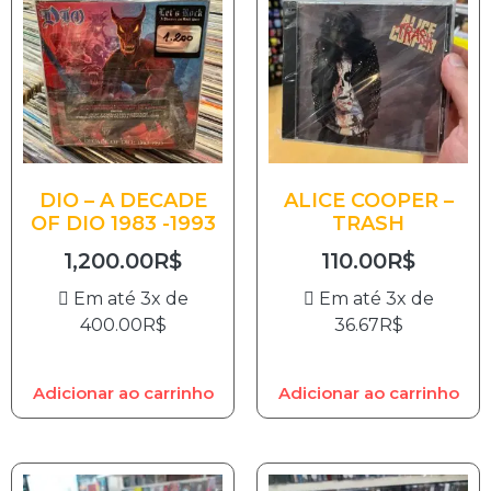
DIO – A DECADE
ALICE COOPER –
OF DIO 1983 -1993
TRASH
1,200.00
R$
110.00
R$
Em até 3x de
Em até 3x de
400.00
R$
36.67
R$
Adicionar ao carrinho
Adicionar ao carrinho